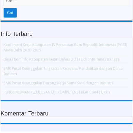
Info Terbaru
Konferensi Kerja Kabupaten IV Persatuan Guru Republik Indonesia (PGRI)
Masa Bakti 2020-2025
Dinas Kominfo Kabupaten Kediri Bahas UU ITE di SMK Tunas Bangsa
SMK Pusat Keunggulan Tingkatkan Relevansi Pendidikan dengan Dunia
Industri
SMK Pusat Keunggulan Dorong Kerja Sama SMK dengan Industri
PENGUMUMAN KELULUSAN UJI KOMPETENSI KEAHLIAN ( UKK )
Komentar Terbaru