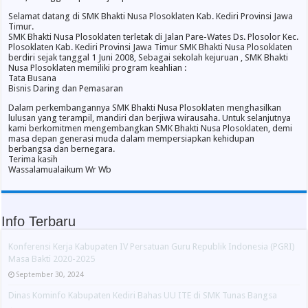
Selamat datang di SMK Bhakti Nusa Plosoklaten Kab. Kediri Provinsi Jawa
Timur.
SMK Bhakti Nusa Plosoklaten terletak di Jalan Pare-Wates Ds. Plosolor Kec.
Plosoklaten Kab. Kediri Provinsi Jawa Timur SMK Bhakti Nusa Plosoklaten
berdiri sejak tanggal 1 Juni 2008, Sebagai sekolah kejuruan , SMK Bhakti
Nusa Plosoklaten memiliki program keahlian :
Tata Busana
Bisnis Daring dan Pemasaran
Dalam perkembangannya SMK Bhakti Nusa Plosoklaten menghasilkan
lulusan yang terampil, mandiri dan berjiwa wirausaha. Untuk selanjutnya
kami berkomitmen mengembangkan SMK Bhakti Nusa Plosoklaten, demi
masa depan generasi muda dalam mempersiapkan kehidupan
berbangsa dan bernegara.
Terima kasih
Wassalamualaikum Wr Wb
Info Terbaru
Konferensi Kerja Kabupaten IV Persatuan Guru Republik Indonesia (PGRI)
Masa Bakti 2020-2025
September 30, 2024
Dinas Kominfo Kabupaten Kediri Bahas UU ITE di SMK Tunas Bangsa