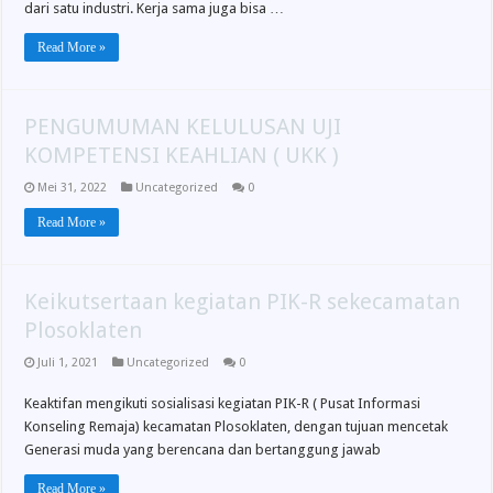
dari satu industri. Kerja sama juga bisa …
Read More »
PENGUMUMAN KELULUSAN UJI
KOMPETENSI KEAHLIAN ( UKK )
Mei 31, 2022
Uncategorized
0
Read More »
Keikutsertaan kegiatan PIK-R sekecamatan
Plosoklaten
Juli 1, 2021
Uncategorized
0
Keaktifan mengikuti sosialisasi kegiatan PIK-R ( Pusat Informasi
Konseling Remaja) kecamatan Plosoklaten, dengan tujuan mencetak
Generasi muda yang berencana dan bertanggung jawab
Read More »