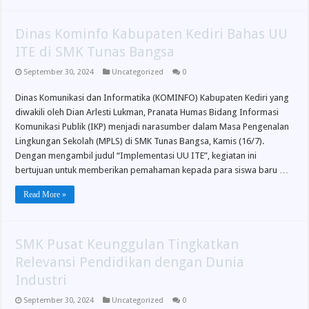
Dinas Kominfo Kabupaten Kediri Bahas UU
ITE di SMK Tunas Bangsa
September 30, 2024
Uncategorized
0
Dinas Komunikasi dan Informatika (KOMINFO) Kabupaten Kediri yang
diwakili oleh Dian Arlesti Lukman, Pranata Humas Bidang Informasi
Komunikasi Publik (IKP) menjadi narasumber dalam Masa Pengenalan
Lingkungan Sekolah (MPLS) di SMK Tunas Bangsa, Kamis (16/7).
Dengan mengambil judul “Implementasi UU ITE”, kegiatan ini
bertujuan untuk memberikan pemahaman kepada para siswa baru …
Read More »
SMK Pusat Keunggulan Tingkatkan
Relevansi Pendidikan dengan Dunia
Industri
September 30, 2024
Uncategorized
0