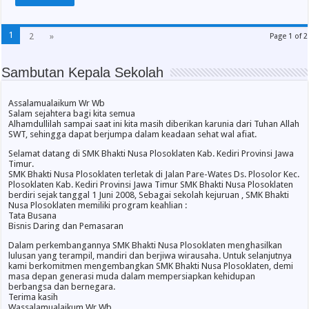
1
2
»
Page 1 of 2
Sambutan Kepala Sekolah
Assalamualaikum Wr Wb
Salam sejahtera bagi kita semua
Alhamdullilah sampai saat ini kita masih diberikan karunia dari Tuhan Allah
SWT, sehingga dapat berjumpa dalam keadaan sehat wal afiat.
Selamat datang di SMK Bhakti Nusa Plosoklaten Kab. Kediri Provinsi Jawa
Timur.
SMK Bhakti Nusa Plosoklaten terletak di Jalan Pare-Wates Ds. Plosolor Kec.
Plosoklaten Kab. Kediri Provinsi Jawa Timur SMK Bhakti Nusa Plosoklaten
berdiri sejak tanggal 1 Juni 2008, Sebagai sekolah kejuruan , SMK Bhakti
Nusa Plosoklaten memiliki program keahlian :
Tata Busana
Bisnis Daring dan Pemasaran
Dalam perkembangannya SMK Bhakti Nusa Plosoklaten menghasilkan
lulusan yang terampil, mandiri dan berjiwa wirausaha. Untuk selanjutnya
kami berkomitmen mengembangkan SMK Bhakti Nusa Plosoklaten, demi
masa depan generasi muda dalam mempersiapkan kehidupan
berbangsa dan bernegara.
Terima kasih
Wassalamualaikum Wr Wb