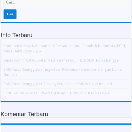
Info Terbaru
Konferensi Kerja Kabupaten IV Persatuan Guru Republik Indonesia (PGRI)
Masa Bakti 2020-2025
Dinas Kominfo Kabupaten Kediri Bahas UU ITE di SMK Tunas Bangsa
SMK Pusat Keunggulan Tingkatkan Relevansi Pendidikan dengan Dunia
Industri
SMK Pusat Keunggulan Dorong Kerja Sama SMK dengan Industri
PENGUMUMAN KELULUSAN UJI KOMPETENSI KEAHLIAN ( UKK )
Komentar Terbaru