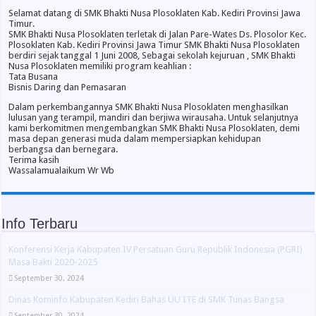
Selamat datang di SMK Bhakti Nusa Plosoklaten Kab. Kediri Provinsi Jawa
Timur.
SMK Bhakti Nusa Plosoklaten terletak di Jalan Pare-Wates Ds. Plosolor Kec.
Plosoklaten Kab. Kediri Provinsi Jawa Timur SMK Bhakti Nusa Plosoklaten
berdiri sejak tanggal 1 Juni 2008, Sebagai sekolah kejuruan , SMK Bhakti
Nusa Plosoklaten memiliki program keahlian :
Tata Busana
Bisnis Daring dan Pemasaran
Dalam perkembangannya SMK Bhakti Nusa Plosoklaten menghasilkan
lulusan yang terampil, mandiri dan berjiwa wirausaha. Untuk selanjutnya
kami berkomitmen mengembangkan SMK Bhakti Nusa Plosoklaten, demi
masa depan generasi muda dalam mempersiapkan kehidupan
berbangsa dan bernegara.
Terima kasih
Wassalamualaikum Wr Wb
Info Terbaru
Konferensi Kerja Kabupaten IV Persatuan Guru Republik Indonesia (PGRI)
Masa Bakti 2020-2025
September 30, 2024
Dinas Kominfo Kabupaten Kediri Bahas UU ITE di SMK Tunas Bangsa
September 30, 2024