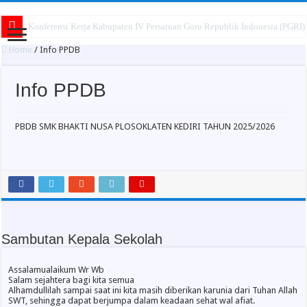
Konferensi Kerja Kabupaten IV Persatuan Guru Republik Indonesia (PGRI
Home
/
Info PPDB
Info PPDB
PBDB SMK BHAKTI NUSA PLOSOKLATEN KEDIRI TAHUN 2025/2026
Sambutan Kepala Sekolah
Assalamualaikum Wr Wb
Salam sejahtera bagi kita semua
Alhamdullilah sampai saat ini kita masih diberikan karunia dari Tuhan Allah
SWT, sehingga dapat berjumpa dalam keadaan sehat wal afiat.