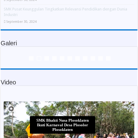
SMK Pusat Keunggulan Tingkatkan Relevansi Pendidikan dengan Dunia
Industri
September 30, 2024
Galeri
Video
SMK Bhakti Nusa Plosoklaten
Ikuti Karnaval Desa Plosolor
Plosoklaten